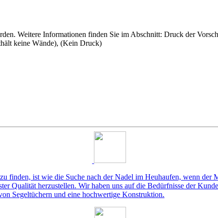
den. Weitere Informationen finden Sie im Abschnitt: Druck der Vorsch
nthält keine Wände), (Kein Druck)
 finden, ist wie die Suche nach der Nadel im Heuhaufen, wenn der Ma
ster Qualität herzustellen. Wir haben uns auf die Bedürfnisse der Kund
it von Segeltüchern und eine hochwertige Konstruktion.