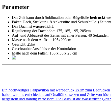
Parameter
Das Zelt kann durch Sublimation oder Bügelfolie
bedruckt
wer
Paket: Dach, Struktur + 8 Ankerstifte und Schutzhülle. (Zelt e
Das Dach ist
wasserdicht
.
Regulierung der Dachhöhe: 175, 185, 195, 205cm
Auf- und Abbauzeit des Zeltes mit einer Person: 40 Sekunden
Masse nach dem Aufbau: 195x290cm
Gewicht: 25kg
Geschraubte Anschlüsse der Kontruktion
Maße nach dem Falten: 155 x 35 x 25 cm
Ein hochwertiges Faltpavillon mit werbedruck 2x3m zum Bedrucken zu
haben wir uns entschieden, auf Qualität zu setzen und Zelte von höch
hergestellt und ständig verbessert. Die Basis ist die Wasserdichtigke