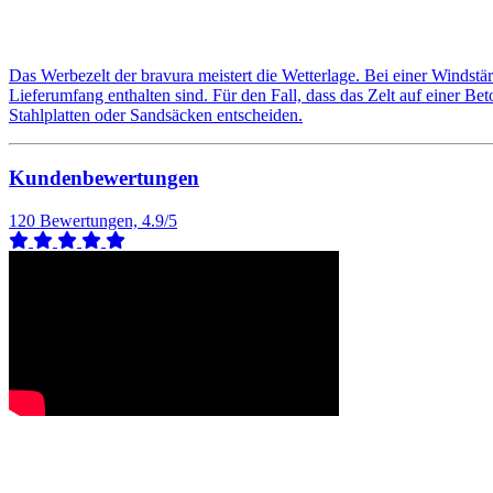
Das Werbezelt der bravura meistert die Wetterlage. Bei einer Windstär
Lieferumfang enthalten sind. Für den Fall, dass das Zelt auf einer B
Stahlplatten oder Sandsäcken entscheiden.
Kundenbewertungen
120 Bewertungen, 4.9/5