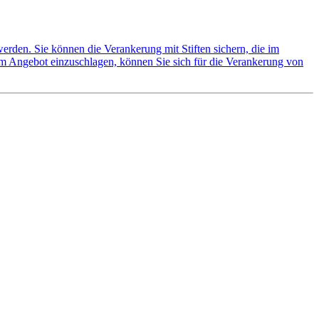
werden. Sie können die Verankerung mit Stiften sichern, die im
erem Angebot einzuschlagen, können Sie sich für die Verankerung von