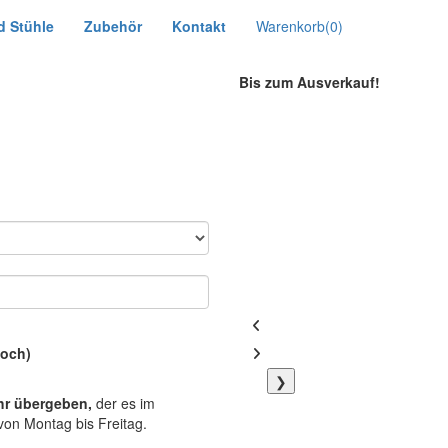
d Stühle
Zubehör
Kontakt
Warenkorb
(0)
Bis zum Ausverkauf!
woch)
❯
hr übergeben,
der es im
von Montag bis Freitag.