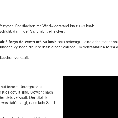
n.
estigten Oberflächen mit Windwiderstand bis zu 40 km/h.
icht, damit der Sand nicht einsickert.
stir à força do vento até 50 km/h.
bein befestigt – einefache Handhab
undene Zylinder, die innerhalb einer Sekunde um den
resistir à força
Taschen verkauft.
 auf festem Untergrund zu
 Kies gefüllt sind. Gewicht nach
r-Sets verkauft. Der Stoff ist
, was dafür sorgt, dass kein Sand